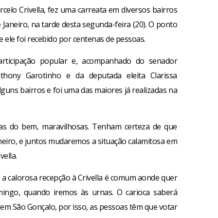
celo Crivella, fez uma carreata em diversos bairros
 Janeiro, na tarde desta segunda-feira (20). O ponto
e ele foi recebido por centenas de pessoas.
articipação popular e, acompanhado do senador
thony Garotinho e da deputada eleita Clarissa
lguns bairros e foi uma das maiores já realizadas na
as do bem, maravilhosas. Tenham certeza de que
eiro, e juntos mudaremos a situação calamitosa em
ella.
ue a calorosa recepção à Crivella é comum aonde quer
ingo, quando iremos às urnas. O carioca saberá
 em São Gonçalo, por isso, as pessoas têm que votar