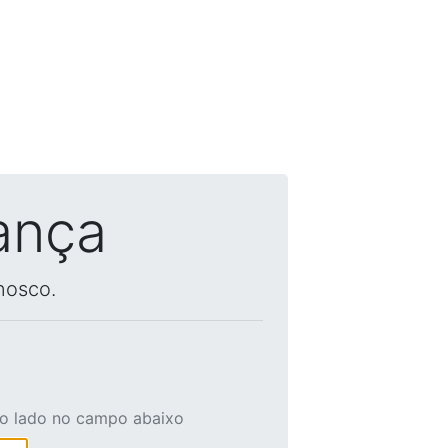
ança
nosco.
ao lado no campo abaixo