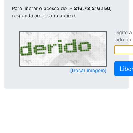
Para liberar o acesso
do IP
216.73.216.150
,
responda ao desafio abaixo.
Digite 
lado no
[trocar imagem]