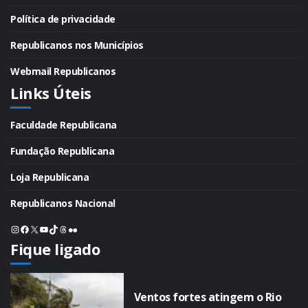
Política de privacidade
Republicanos nos Municípios
Webmail Republicanos
Links Úteis
Faculdade Republicana
Fundação Republicana
Loja Republicana
Republicanos Nacional
Instagram
Facebook
X
Youtube
TikTok
Threads
Flickr
Fique ligado
Ventos fortes atingem o Rio