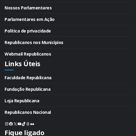
Nossos Parlamentares
Parlamentares em Ação
Política de privacidade
Republicanos nos Municípios
Webmail Republicanos
Links Úteis
Faculdade Republicana
Fundação Republicana
Loja Republicana
Republicanos Nacional
Instagram
Facebook
X
Youtube
TikTok
Threads
Flickr
Fique ligado