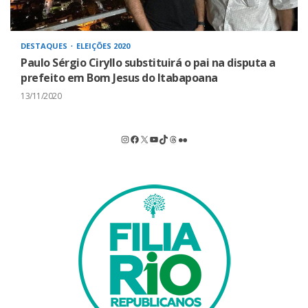
DESTAQUES
ELEIÇÕES 2020
Paulo Sérgio Ciryllo substituirá o pai na disputa a
prefeito em Bom Jesus do Itabapoana
13/11/2020
Instagram
Facebook
X
Youtube
TikTok
Threads
Flickr