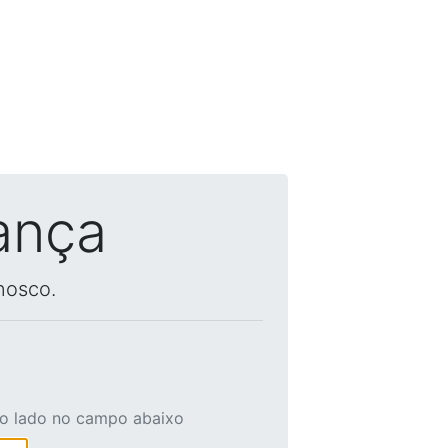
ança
nosco.
ao lado no campo abaixo