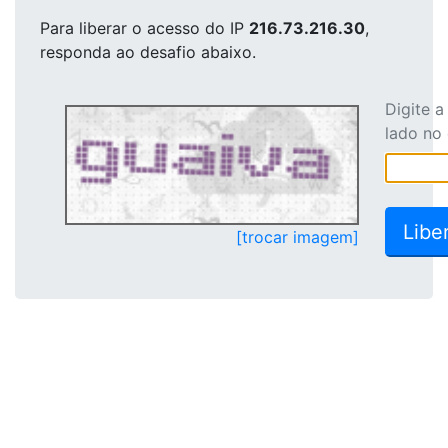
Para liberar o acesso
do IP
216.73.216.30
,
responda ao desafio abaixo.
Digite 
lado no
[trocar imagem]