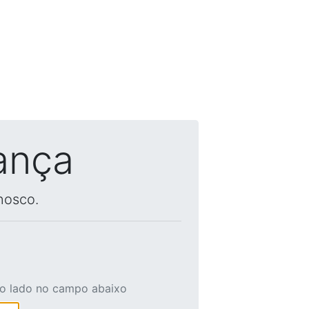
ança
nosco.
ao lado no campo abaixo