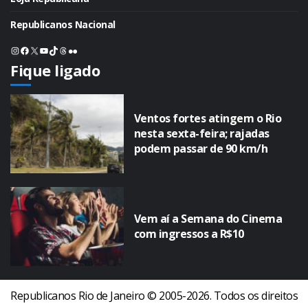
Republicanos Nacional
Instagram
Facebook
X
Youtube
TikTok
Threads
Flickr
Fique ligado
Ventos fortes atingem o Rio
nesta sexta-feira; rajadas
podem passar de 90 km/h
Vem aí a Semana do Cinema
com ingressos a R$10
Republicanos Rio de Janeiro © 2005-2026. Todos os direitos