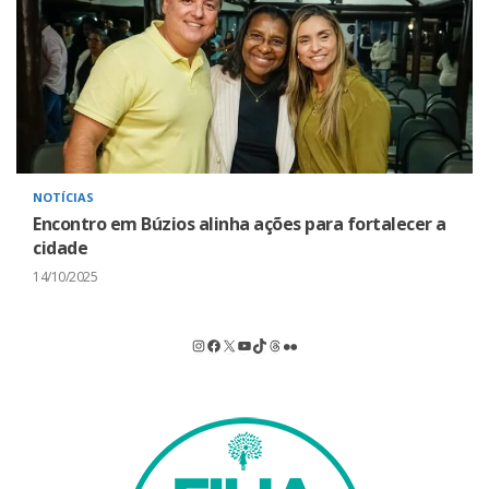
NOTÍCIAS
Encontro em Búzios alinha ações para fortalecer a
cidade
14/10/2025
Instagram
Facebook
X
Youtube
TikTok
Threads
Flickr