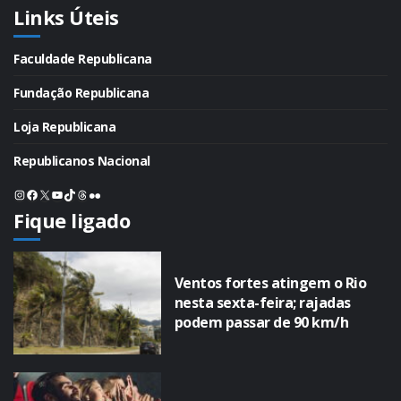
Links Úteis
Faculdade Republicana
Fundação Republicana
Loja Republicana
Republicanos Nacional
Instagram
Facebook
X
Youtube
TikTok
Threads
Flickr
Fique ligado
Ventos fortes atingem o Rio
nesta sexta-feira; rajadas
podem passar de 90 km/h