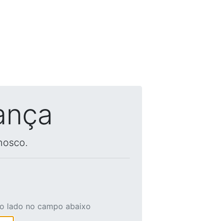
ança
nosco.
ao lado no campo abaixo