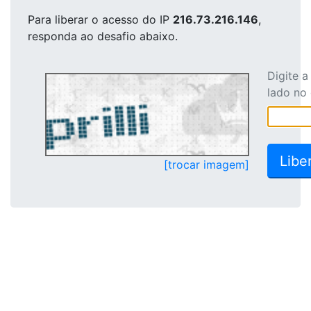
Para liberar o acesso
do IP
216.73.216.146
,
responda ao desafio abaixo.
Digite 
lado no
[trocar imagem]