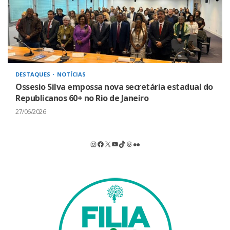
DESTAQUES
NOTÍCIAS
Ossesio Silva empossa nova secretária estadual do
Republicanos 60+ no Rio de Janeiro
27/06/2026
Instagram
Facebook
X
Youtube
TikTok
Threads
Flickr