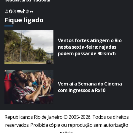
Instagram
Facebook
X
Youtube
TikTok
Threads
Flickr
Fique ligado
Ventos fortes atingem o Rio
nesta sexta-feira; rajadas
podem passar de 90 km/h
Vem aí a Semana do Cinema
com ingressos a R$10
Republicanos Rio de Janeiro © 2005-2026. Todos os direitos
reservados. Proibida cópia ou reprodução sem autorização