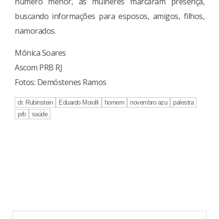
número menor, as mulheres marcaram presença,
buscando informações para esposos, amigos, filhos,
namorados.
Mônica Soares
Ascom PRB RJ
Fotos: Demóstenes Ramos
dr. Rubinstein
Eduardo Moiolli
homem
novembro azu
palestra
prb
saúde
Continue
Reading