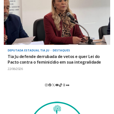
DEPUTADA ESTADUAL TIA JU
DESTAQUES
Tia Ju defende derrubada de vetos e quer Lei do
Pacto contra o feminicídio em sua integralidade
22/06/2026
Instagram
Facebook
X
Youtube
TikTok
Threads
Flickr