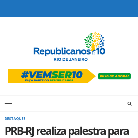
Skip
to
content
Primary
Menu
DESTAQUES
PRB-RJ realiza palestra para