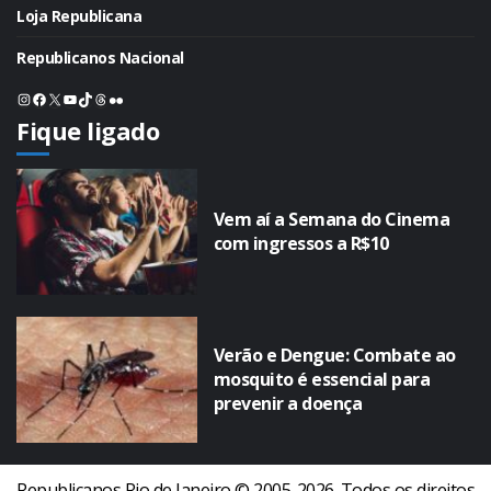
Loja Republicana
Republicanos Nacional
Instagram
Facebook
X
Youtube
TikTok
Threads
Flickr
Fique ligado
Vem aí a Semana do Cinema
com ingressos a R$10
Verão e Dengue: Combate ao
mosquito é essencial para
prevenir a doença
Republicanos Rio de Janeiro © 2005-2026. Todos os direitos