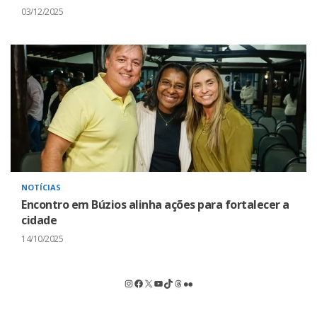
03/12/2025
NOTÍCIAS
Encontro em Búzios alinha ações para fortalecer a
cidade
14/10/2025
Instagram
Facebook
X
Youtube
TikTok
Threads
Flickr