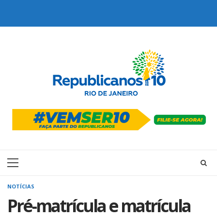
Skip
to
content
Primary
Menu
NOTÍCIAS
Pré-matrícula e matrícula