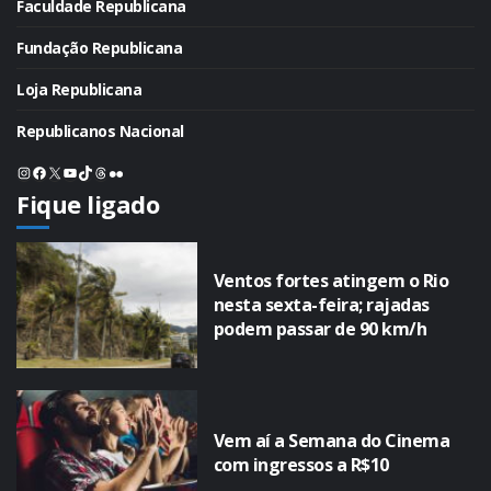
Faculdade Republicana
Fundação Republicana
Loja Republicana
Republicanos Nacional
Instagram
Facebook
X
Youtube
TikTok
Threads
Flickr
Fique ligado
Ventos fortes atingem o Rio
nesta sexta-feira; rajadas
podem passar de 90 km/h
Vem aí a Semana do Cinema
com ingressos a R$10