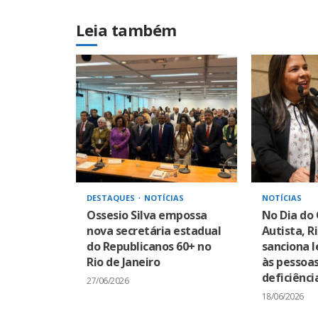
Leia também
DESTAQUES
NOTÍCIAS
NOTÍCIAS
Ossesio Silva empossa
No Dia do
nova secretária estadual
Autista, R
do Republicanos 60+ no
sanciona l
Rio de Janeiro
às pessoa
deficiênci
27/06/2026
18/06/2026