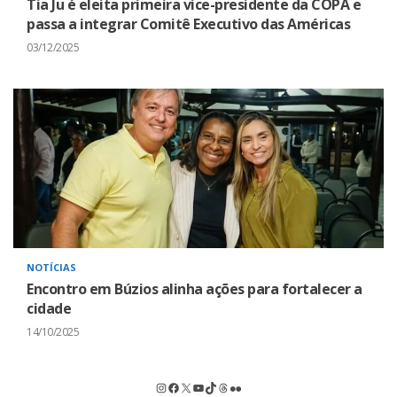
Tia Ju é eleita primeira vice-presidente da COPA e
passa a integrar Comitê Executivo das Américas
03/12/2025
NOTÍCIAS
Encontro em Búzios alinha ações para fortalecer a
cidade
14/10/2025
Instagram
Facebook
X
Youtube
TikTok
Threads
Flickr