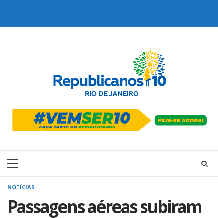
Skip
to
content
Primary
Menu
NOTÍCIAS
Passagens aéreas subiram