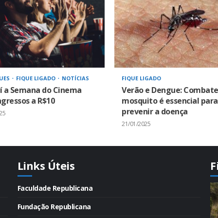
UES
FIQUE LIGADO
NOTÍCIAS
FIQUE LIGADO
í a Semana do Cinema
Verão e Dengue: Combate
gressos a R$10
mosquito é essencial para
prevenir a doença
25
21/01/2025
Links Úteis
F
Faculdade Republicana
Fundação Republicana