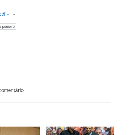
pdf –
–
e jaaneiro
comentário.