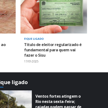
FIQUE LIGADO
 ao
Título de eleitor regularizado é
fundamental para quem vai
fazer o Sisu
17/01/2025
ique ligado
Ventos fortes atingem o
Rio nesta sexta-feira;
rajadas podem passar de