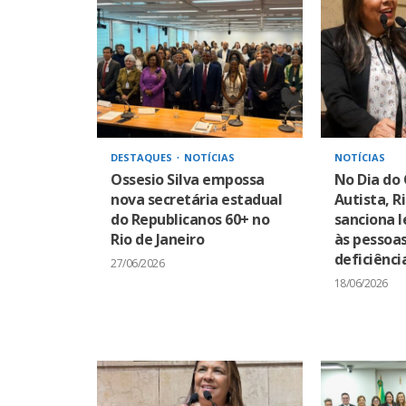
DESTAQUES
NOTÍCIAS
NOTÍCIAS
Ossesio Silva empossa
No Dia do
nova secretária estadual
Autista, R
do Republicanos 60+ no
sanciona l
Rio de Janeiro
às pessoa
deficiênci
27/06/2026
18/06/2026