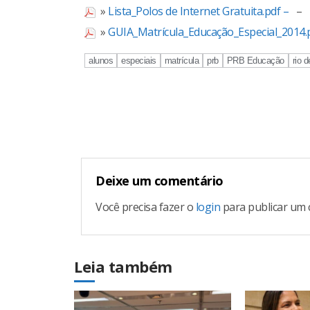
»
Lista_Polos de Internet Gratuita.pdf –
–
»
GUIA_Matrícula_Educação_Especial_2014.
alunos
especiais
matrícula
prb
PRB Educação
rio d
Continue
Reading
Deixe um comentário
Você precisa fazer o
login
para publicar um 
Leia também