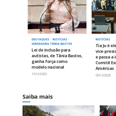
DESTAQUES
NOTÍCIAS
NOTÍCIAS
VEREADORA TÂNIA BASTOS
Tia Ju é el
Lei de inclusão para
vice-pres
autistas, de Tânia Bastos,
e passa a 
ganha força como
Comitê Ex
modelo nacional
Américas
15/12/2025
03/12/2025
Saiba mais