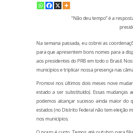
“Não deu tempo” é a resposta pa
presid
Na semana passada, eu cobrei as coordenaçõ
para que apresentem bons nomes para a dispu
aos presidentes do PRB em todo o Brasil. Nos
municípios e triplicar nossa presença nas câma
Promovi nos últimos dois meses nove mudanç
estado a ser substituído). Essas mudanças 
podemos alcançar sucesso ainda maior do qu
estados (no Distrito Federal não tem eleiçã
nos municípios.
O prazo é curto. Temos até outubro para fil