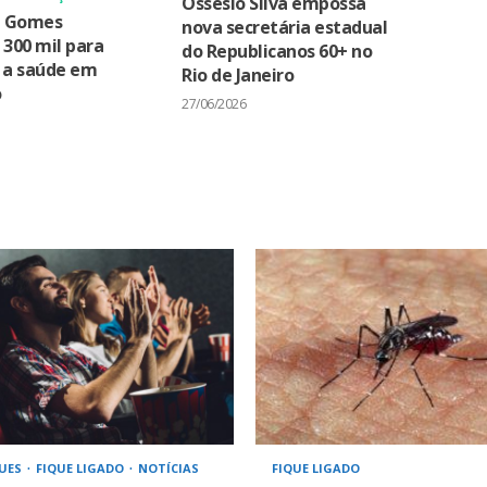
Ossesio Silva empossa
a Gomes
nova secretária estadual
 300 mil para
do Republicanos 60+ no
r a saúde em
Rio de Janeiro
o
27/06/2026
UES
FIQUE LIGADO
NOTÍCIAS
FIQUE LIGADO