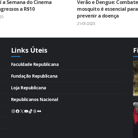
í a Semana do Cinema
Verão e Dengue: Combate
gressos a R$10
mosquito é essencial para
prevenir a doença
25
21/01/2025
Links Úteis
F
Faculdade Republicana
Fundação Republicana
Loja Republicana
Republicanos Nacional
Instagram
Facebook
X
Youtube
TikTok
Threads
Flickr