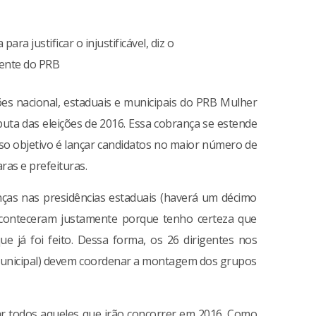
ra justificar o injustificável, diz o
ente do PRB
es nacional, estaduais e municipais do PRB Mulher
ta das eleições de 2016. Essa cobrança se estende
so objetivo é lançar candidatos no maior número de
ras e prefeituras.
as nas presidências estaduais (haverá um décimo
aconteceram justamente porque tenho certeza que
e já foi feito. Dessa forma, os 26 dirigentes nos
o municipal) devem coordenar a montagem dos grupos
iar todos aqueles que irão concorrer em 2016. Como