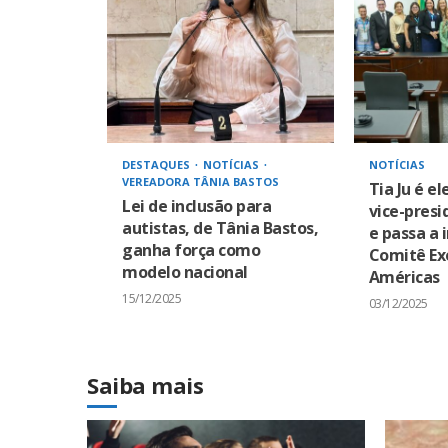
DESTAQUES
NOTÍCIAS
NOTÍCIAS
VEREADORA TÂNIA BASTOS
Tia Ju é el
Lei de inclusão para
vice-pres
autistas, de Tânia Bastos,
e passa a 
ganha força como
Comitê Ex
modelo nacional
Américas
15/12/2025
03/12/2025
Saiba mais