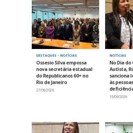
DESTAQUES
NOTÍCIAS
NOTÍCIAS
Ossesio Silva empossa
No Dia do
nova secretária estadual
Autista, R
do Republicanos 60+ no
sanciona l
Rio de Janeiro
às pessoa
deficiênci
27/06/2026
18/06/2026