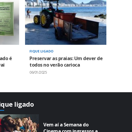
FIQUE LIGADO
zado é
Preservar as praias: Um dever de
ai
todos no verão carioca
06/01/2025
ique ligado
Vem aí a Semana do
Cinema com ingressos a