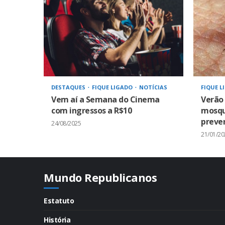
DESTAQUES
FIQUE LIGADO
NOTÍCIAS
FIQUE L
Vem aí a Semana do Cinema
Verão
com ingressos a R$10
mosqui
preven
24/08/2025
21/01/20
Mundo Republicanos
Estatuto
História