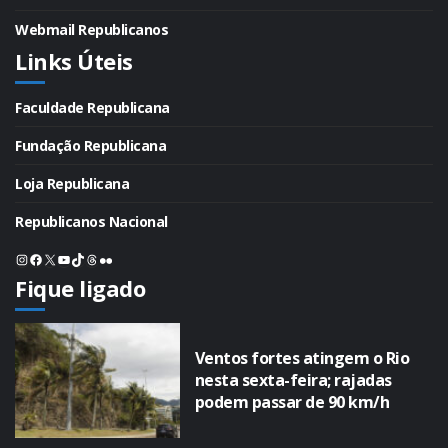
Webmail Republicanos
Links Úteis
Faculdade Republicana
Fundação Republicana
Loja Republicana
Republicanos Nacional
Instagram
Facebook
X
Youtube
TikTok
Threads
Flickr
Fique ligado
Ventos fortes atingem o Rio
nesta sexta-feira; rajadas
podem passar de 90 km/h