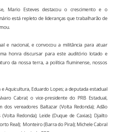
e, Mario Esteves destacou o crescimento e o
enário está repleto de lideranças que trabalharão de
rmou.
ual e nacional, e convocou a militância para atuar
 uma honra discursar para este auditório lotado e
turo da nossa terra, a política fluminense, nossos
a e Aquicultura, Eduardo Lopes; a deputada estadual
varo Cabral; o vice-presidente do PRB Estadual,
m dos vereadores Baltazar (Volta Redonda); Adão
(Volta Redonda); Leide (Duque de Caxias); Djailto
orto Real); Monteiro (Barra do Piraí); Michele Cabral