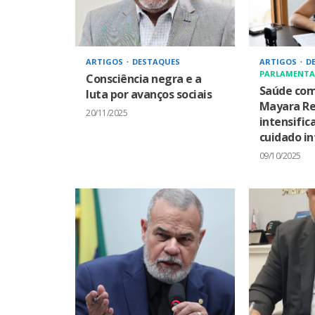
ARTIGOS
DESTAQUES
ARTIGOS
D
PARLAMENTA
Consciência negra e a
Saúde com
luta por avanços sociais
Mayara R
20/11/2025
intensific
cuidado in
09/10/2025