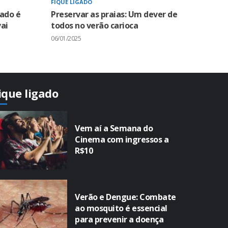
FIQUE LIGADO
zado é
Preservar as praias: Um dever de
ai
todos no verão carioca
06/01/2025
ique ligado
Vem aí a Semana do
Cinema com ingressos a
R$10
Verão e Dengue: Combate
ao mosquito é essencial
para prevenir a doença