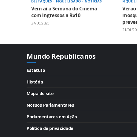
DESTAQUES
FIQUE LIGADO
NOTÍCIAS
FIQUE L
Vem aí a Semana do Cinema
Verão
com ingressos a R$10
mosqui
preven
24/08/2025
21/01/20
Mundo Republicanos
Estatuto
História
Mapa do site
Nossos Parlamentares
Parlamentares em Ação
Política de privacidade