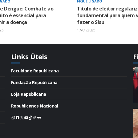
IGADO
FIQUE LIGADO
 e Dengue: Combate ao
Título de eleitor regulari
to é essencial para
fundamental para quem v
ir a doença
fazer o Sisu
25
17/01/2025
Links Úteis
F
Faculdade Republicana
Fundação Republicana
Loja Republicana
Republicanos Nacional
Instagram
Facebook
X
Youtube
TikTok
Threads
Flickr