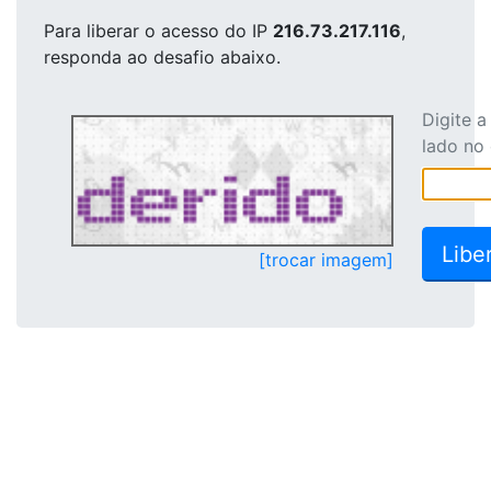
Para liberar o acesso
do IP
216.73.217.116
,
responda ao desafio abaixo.
Digite 
lado no
[trocar imagem]