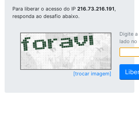
Para liberar o acesso
do IP
216.73.216.191
,
responda ao desafio abaixo.
Digite 
lado no
[trocar imagem]