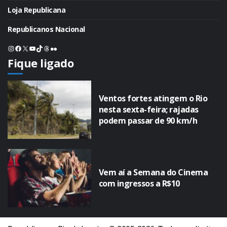
Loja Republicana
Republicanos Nacional
Instagram
Facebook
X
Youtube
TikTok
Threads
Flickr
Fique ligado
Ventos fortes atingem o Rio
nesta sexta-feira; rajadas
podem passar de 90 km/h
Vem aí a Semana do Cinema
com ingressos a R$10