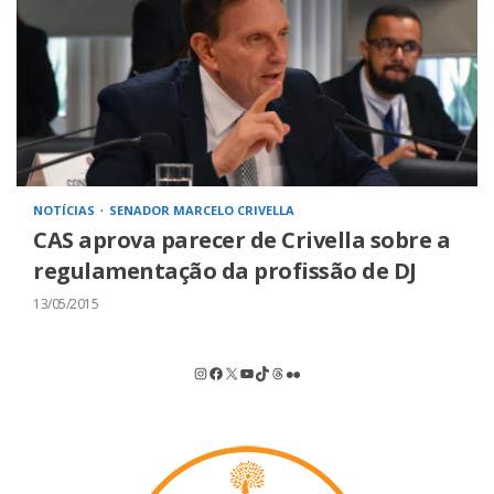
NOTÍCIAS
SENADOR MARCELO CRIVELLA
CAS aprova parecer de Crivella sobre a
regulamentação da profissão de DJ
13/05/2015
Instagram
Facebook
X
Youtube
TikTok
Threads
Flickr