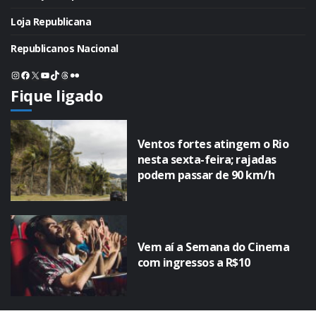
Loja Republicana
Republicanos Nacional
Instagram
Facebook
X
Youtube
TikTok
Threads
Flickr
Fique ligado
Ventos fortes atingem o Rio
nesta sexta-feira; rajadas
podem passar de 90 km/h
Vem aí a Semana do Cinema
com ingressos a R$10