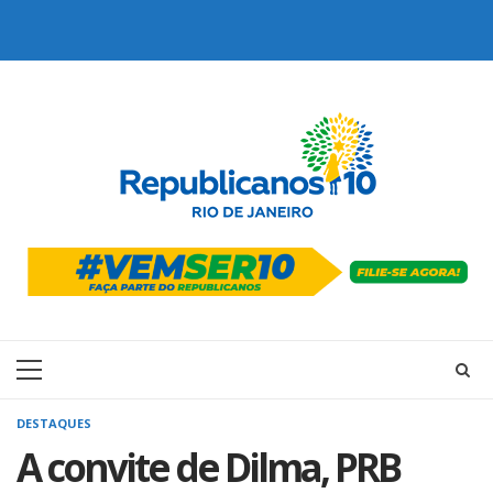
Skip
to
content
Primary
Menu
DESTAQUES
A convite de Dilma, PRB