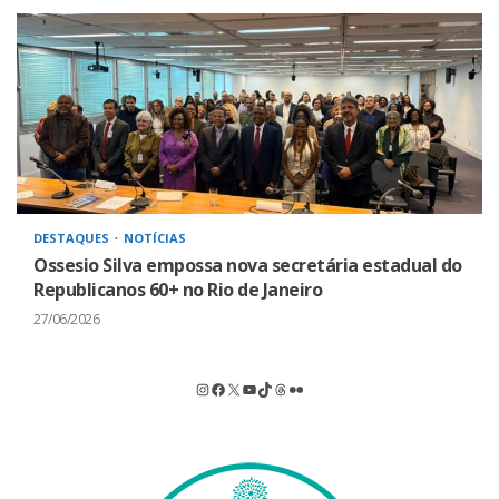
DESTAQUES
NOTÍCIAS
Ossesio Silva empossa nova secretária estadual do
Republicanos 60+ no Rio de Janeiro
27/06/2026
Instagram
Facebook
X
Youtube
TikTok
Threads
Flickr