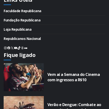
Faculdade Republicana
Fundação Republicana
Loja Republicana
Republicanos Nacional
Instagram
Facebook
X
Youtube
TikTok
Threads
Flickr
Fique ligado
Vem aí a Semana do Cinema
com ingressos a R$10
Verão e Dengue: Combate ao