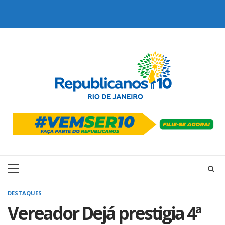
Skip
to
content
Primary
Menu
DESTAQUES
Vereador Dejá prestigia 4ª