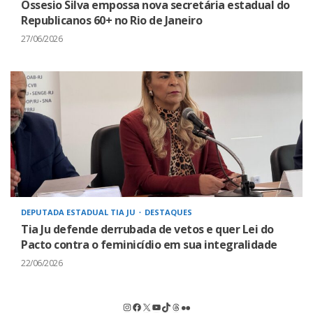
Ossesio Silva empossa nova secretária estadual do
Republicanos 60+ no Rio de Janeiro
27/06/2026
DEPUTADA ESTADUAL TIA JU
DESTAQUES
Tia Ju defende derrubada de vetos e quer Lei do
Pacto contra o feminicídio em sua integralidade
22/06/2026
Instagram
Facebook
X
Youtube
TikTok
Threads
Flickr