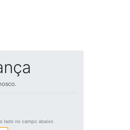
ança
nosco.
ao lado no campo abaixo