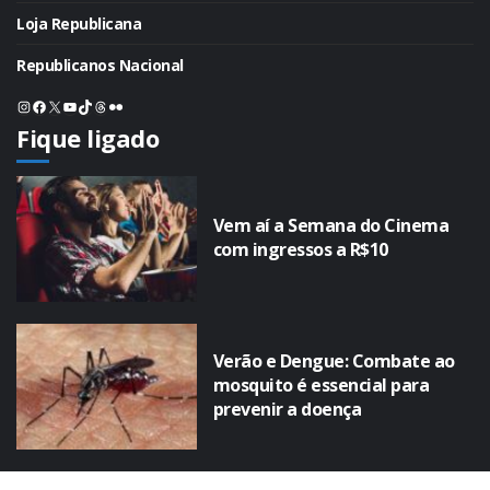
Loja Republicana
Republicanos Nacional
Instagram
Facebook
X
Youtube
TikTok
Threads
Flickr
Fique ligado
Vem aí a Semana do Cinema
com ingressos a R$10
Verão e Dengue: Combate ao
mosquito é essencial para
prevenir a doença