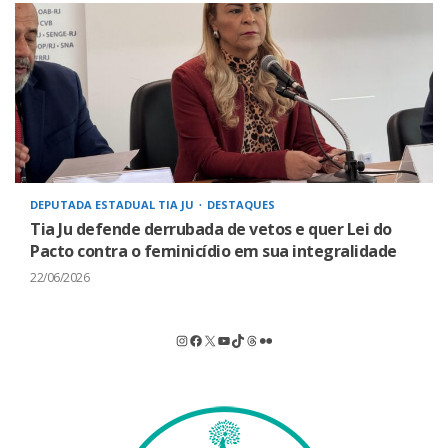
DEPUTADA ESTADUAL TIA JU
DESTAQUES
Tia Ju defende derrubada de vetos e quer Lei do
Pacto contra o feminicídio em sua integralidade
22/06/2026
Instagram
Facebook
X
Youtube
TikTok
Threads
Flickr