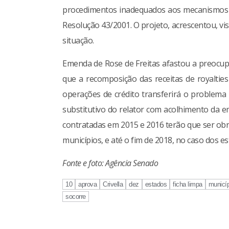
procedimentos inadequados aos mecanismos d
Resolução 43/2001. O projeto, acrescentou, vi
situação.
Emenda de Rose de Freitas afastou a preocu
que a recomposição das receitas de royalties
operações de crédito transferirá o problem
substitutivo do relator com acolhimento da em
contratadas em 2015 e 2016 terão que ser obr
municípios, e até o fim de 2018, no caso dos es
Fonte e foto: Agência Senado
10
aprova
Crivella
dez
estados
ficha limpa
municí
socorre
Continue