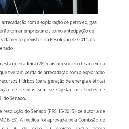
e arrecadação com a exploração de petróleo, gás
poderão tomar empréstimos como antecipação de
ndividamento previstos na Resolução 43/2011, do
enado.
esta quinta-feira (28) mais um socorro financeiro a
s que tiveram perda de arrecadação com a exploração
recursos hídricos (para geração de energia elétrica)
ão de receitas sem se sujeitar aos limites de
1, do Senado.
de resolução do Senado (PRS 15/2015), de autoria de
PMDB-ES). A medida foi aprovada pela Comissão de
o dia 26 de maio. O projeto segue agora