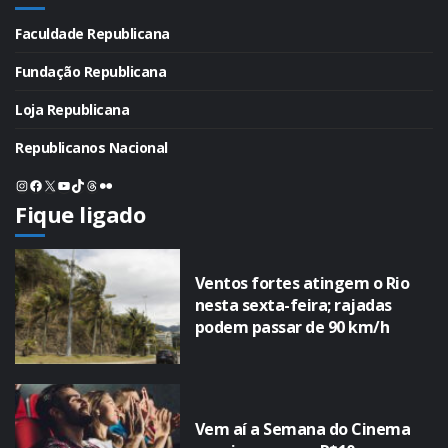
Faculdade Republicana
Fundação Republicana
Loja Republicana
Republicanos Nacional
Instagram
Facebook
X
Youtube
TikTok
Threads
Flickr
Fique ligado
Ventos fortes atingem o Rio
nesta sexta-feira; rajadas
podem passar de 90 km/h
Vem aí a Semana do Cinema