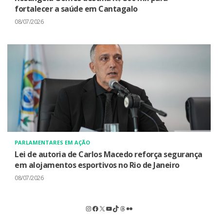
fortalecer a saúde em Cantagalo
08/07/2026
PARLAMENTARES EM AÇÃO
Lei de autoria de Carlos Macedo reforça segurança
em alojamentos esportivos no Rio de Janeiro
08/07/2026
Instagram
Facebook
X
Youtube
TikTok
Threads
Flickr