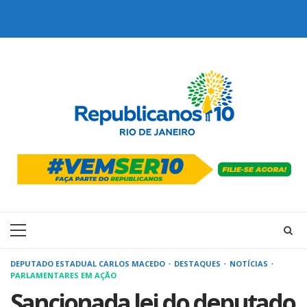
Skip
to
content
Primary
Menu
DEPUTADO ESTADUAL CARLOS MACEDO
DESTAQUES
NOTÍCIAS
PARLAMENTARES EM AÇÃO
Sancionada lei do deputado