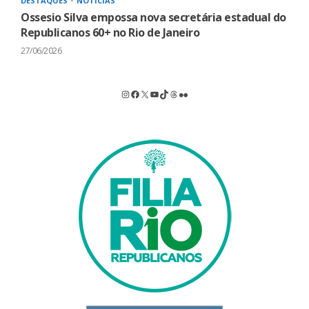
DESTAQUES
NOTÍCIAS
Ossesio Silva empossa nova secretária estadual do
Republicanos 60+ no Rio de Janeiro
27/06/2026
Instagram
Facebook
X
Youtube
TikTok
Threads
Flickr