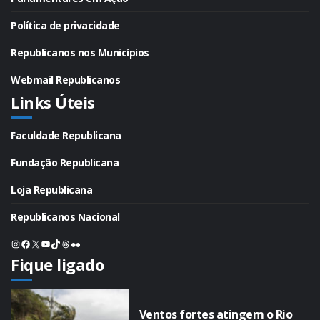
Política de privacidade
Republicanos nos Municípios
Webmail Republicanos
Links Úteis
Faculdade Republicana
Fundação Republicana
Loja Republicana
Republicanos Nacional
Instagram
Facebook
X
Youtube
TikTok
Threads
Flickr
Fique ligado
Ventos fortes atingem o Rio