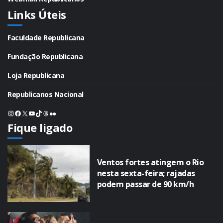
Links Úteis
Faculdade Republicana
Fundação Republicana
Loja Republicana
Republicanos Nacional
Instagram
Facebook
X
Youtube
TikTok
Threads
Flickr
Fique ligado
Ventos fortes atingem o Rio
nesta sexta-feira; rajadas
podem passar de 90 km/h