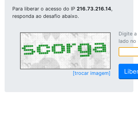
Para liberar o acesso
do IP
216.73.216.14
,
responda ao desafio abaixo.
Digite 
lado no
[trocar imagem]