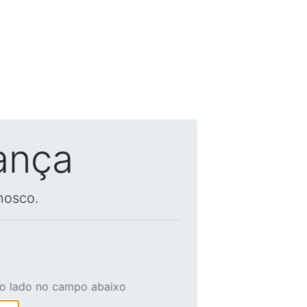
ança
nosco.
ao lado no campo abaixo