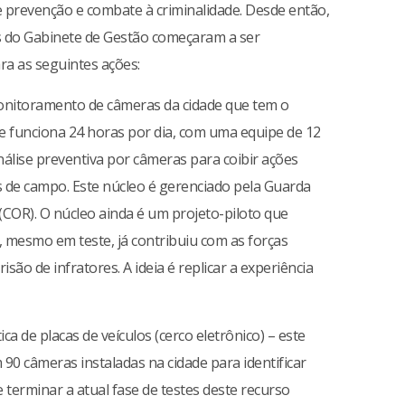
 de prevenção e combate à criminalidade. Desde então,
es do Gabinete de Gestão começaram a ser
a as seguintes ações:
onitoramento de câmeras da cidade que tem o
te funciona 24 horas por dia, com uma equipe de 12
nálise preventiva por câmeras para coibir ações
s de campo. Este núcleo é gerenciado pela Guarda
COR). O núcleo ainda é um projeto-piloto que
 mesmo em teste, já contribuiu com as forças
isão de infratores. A ideia é replicar a experiência
a de placas de veículos (cerco eletrônico) – este
90 câmeras instaladas na cidade para identificar
 terminar a atual fase de testes deste recurso