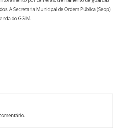
monitoramento por câmeras, treinamento de guardas
dos. A Secretaria Municipal de Ordem Pública (Seop)
genda do GGIM.
comentário.