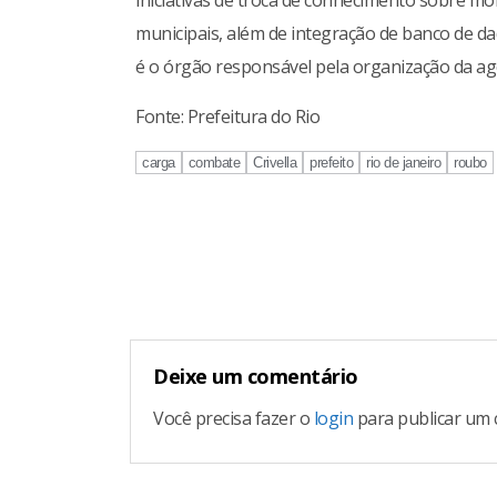
iniciativas de troca de conhecimento sobre 
municipais, além de integração de banco de da
é o órgão responsável pela organização da a
Fonte: Prefeitura do Rio
carga
combate
Crivella
prefeito
rio de janeiro
roubo
Continue
Reading
Deixe um comentário
Você precisa fazer o
login
para publicar um 