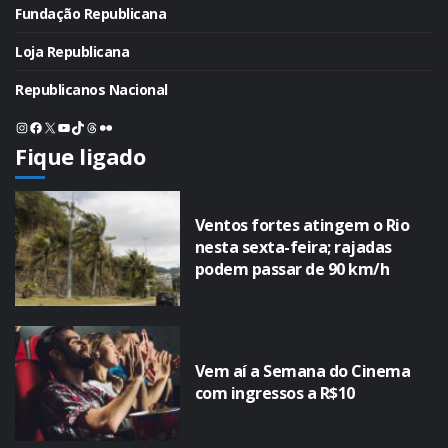
Fundação Republicana
Loja Republicana
Republicanos Nacional
Instagram
Facebook
X
Youtube
TikTok
Threads
Flickr
Fique ligado
Ventos fortes atingem o Rio
nesta sexta-feira; rajadas
podem passar de 90 km/h
Vem aí a Semana do Cinema
com ingressos a R$10