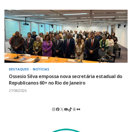
DESTAQUES
NOTÍCIAS
Ossesio Silva empossa nova secretária estadual do
Republicanos 60+ no Rio de Janeiro
27/06/2026
Instagram
Facebook
X
Youtube
TikTok
Threads
Flickr