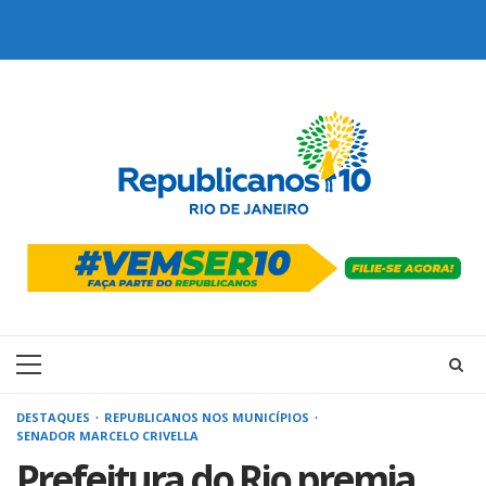
Skip
to
content
Primary
Menu
DESTAQUES
REPUBLICANOS NOS MUNICÍPIOS
SENADOR MARCELO CRIVELLA
Prefeitura do Rio premia