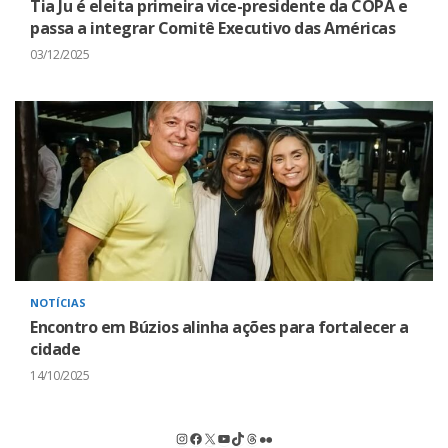
Tia Ju é eleita primeira vice-presidente da COPA e
passa a integrar Comitê Executivo das Américas
03/12/2025
NOTÍCIAS
Encontro em Búzios alinha ações para fortalecer a
cidade
14/10/2025
Instagram
Facebook
X
Youtube
TikTok
Threads
Flickr