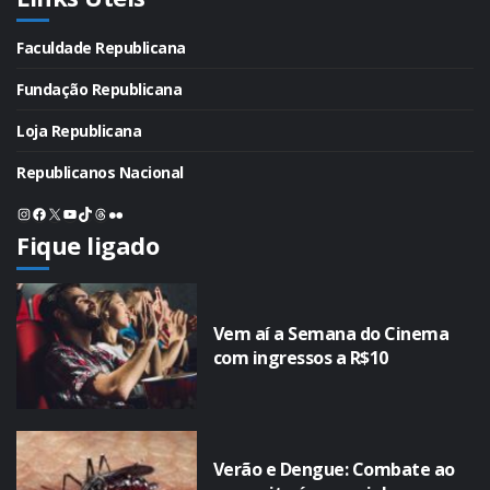
Faculdade Republicana
Fundação Republicana
Loja Republicana
Republicanos Nacional
Instagram
Facebook
X
Youtube
TikTok
Threads
Flickr
Fique ligado
Vem aí a Semana do Cinema
com ingressos a R$10
Verão e Dengue: Combate ao