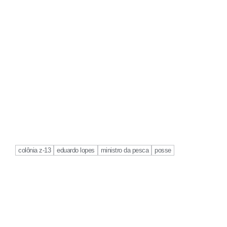
colônia z-13
eduardo lopes
ministro da pesca
posse
Continue
Reading