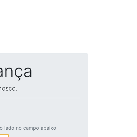
ança
nosco.
ao lado no campo abaixo