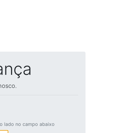
ança
nosco.
ao lado no campo abaixo