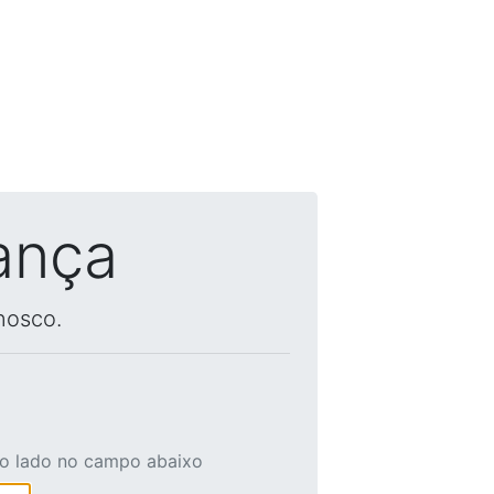
ança
nosco.
ao lado no campo abaixo