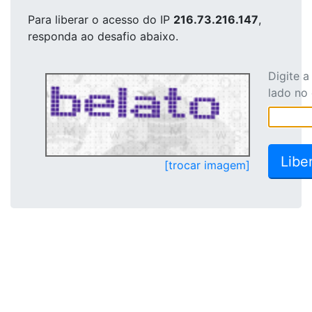
Para liberar o acesso
do IP
216.73.216.147
,
responda ao desafio abaixo.
Digite 
lado no
[trocar imagem]