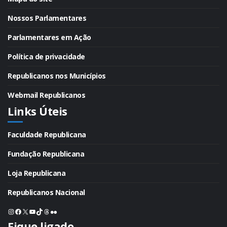
Nossos Parlamentares
Parlamentares em Ação
Política de privacidade
Republicanos nos Municípios
Webmail Republicanos
Links Úteis
Faculdade Republicana
Fundação Republicana
Loja Republicana
Republicanos Nacional
Instagram
Facebook
X
Youtube
TikTok
Threads
Flickr
Fique ligado