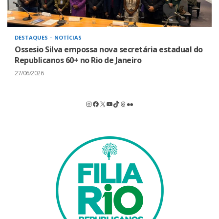
DESTAQUES
NOTÍCIAS
Ossesio Silva empossa nova secretária estadual do
Republicanos 60+ no Rio de Janeiro
27/06/2026
Instagram
Facebook
X
Youtube
TikTok
Threads
Flickr