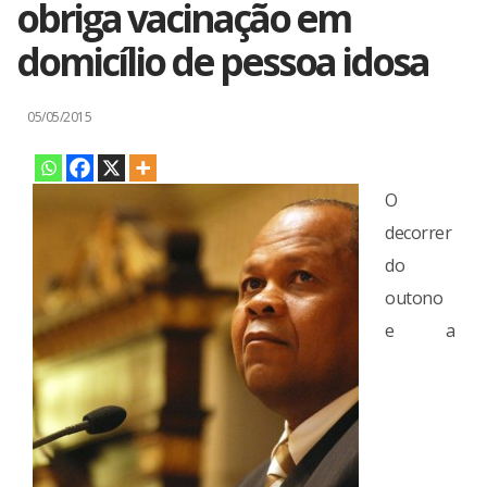
obriga vacinação em
domicílio de pessoa idosa
05/05/2015
O
decorrer
do
outono
e a