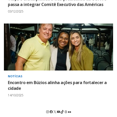
passa a integrar Comitê Executivo das Américas
03/12/2025
NOTÍCIAS
Encontro em Búzios alinha ações para fortalecer a
cidade
14/10/2025
Instagram
Facebook
X
Youtube
TikTok
Threads
Flickr