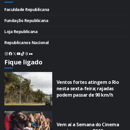
Faculdade Republicana
Fundação Republicana
Loja Republicana
Republicanos Nacional
Instagram
Facebook
X
Youtube
TikTok
Threads
Flickr
Fique ligado
Ventos fortes atingem o Rio
nesta sexta-feira; rajadas
podem passar de 90 km/h
Vem aí a Semana do Cinema