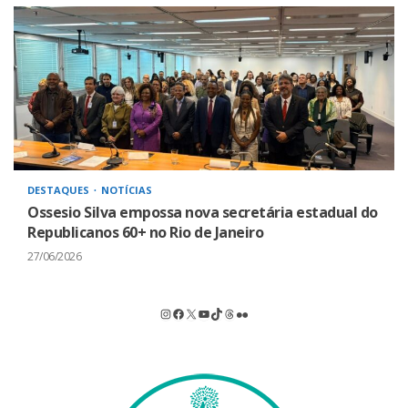
DESTAQUES
NOTÍCIAS
Ossesio Silva empossa nova secretária estadual do
Republicanos 60+ no Rio de Janeiro
27/06/2026
Instagram
Facebook
X
Youtube
TikTok
Threads
Flickr