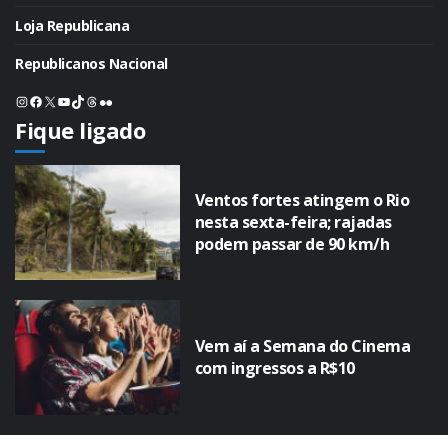
Loja Republicana
Republicanos Nacional
Instagram
Facebook
X
Youtube
TikTok
Threads
Flickr
Fique ligado
Ventos fortes atingem o Rio
nesta sexta-feira; rajadas
podem passar de 90 km/h
Vem aí a Semana do Cinema
com ingressos a R$10