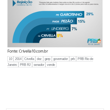
Fonte: Crivella10.com.br
10
2014
Crivella
dez
gerp
governador
prb
PRB Rio de
Janeiro
PRB RJ
senador
vende
Continue
Reading