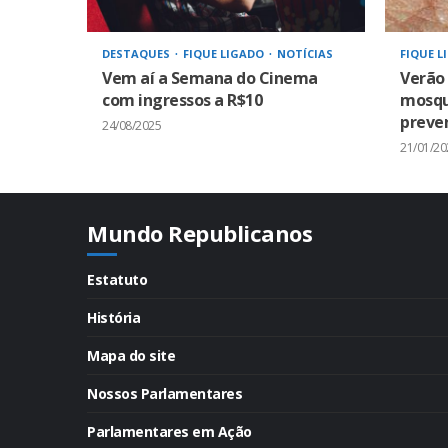
DESTAQUES
FIQUE LIGADO
NOTÍCIAS
FIQUE L
Vem aí a Semana do Cinema
Verão
com ingressos a R$10
mosqui
preven
24/08/2025
21/01/20
Mundo Republicanos
Estatuto
História
Mapa do site
Nossos Parlamentares
Parlamentares em Ação