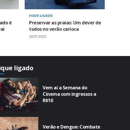
FIQUE LIGADO
zado é
Preservar as praias: Um dever de
ai
todos no verão carioca
06/01/2025
ique ligado
Vem aí a Semana do
Cinema com ingressos a
R$10
Verão e Dengue: Combate