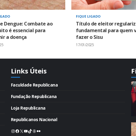
IGADO
FIQUE LIGADO
 e Dengue: Combate ao
Título de eleitor regulari
to é essencial para
fundamental para quem v
ir a doença
fazer o Sisu
25
17/01/2025
Links Úteis
F
Faculdade Republicana
Fundação Republicana
Loja Republicana
Republicanos Nacional
Instagram
Facebook
X
Youtube
TikTok
Threads
Flickr