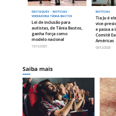
DESTAQUES
NOTÍCIAS
NOTÍCIAS
VEREADORA TÂNIA BASTOS
Tia Ju é el
Lei de inclusão para
vice-pres
autistas, de Tânia Bastos,
e passa a 
ganha força como
Comitê Ex
modelo nacional
Américas
15/12/2025
03/12/2025
Saiba mais