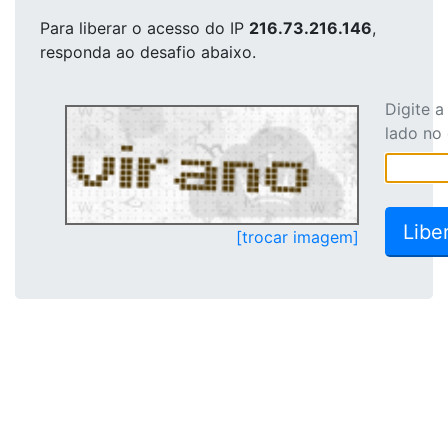
Para liberar o acesso
do IP
216.73.216.146
,
responda ao desafio abaixo.
Digite 
lado no
[trocar imagem]