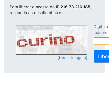
Para liberar o acesso
do IP
216.73.216.185
,
responda ao desafio abaixo.
Digite 
lado no
[trocar imagem]