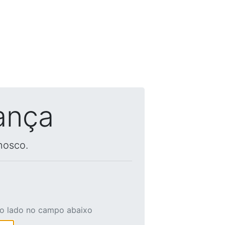
ança
nosco.
ao lado no campo abaixo