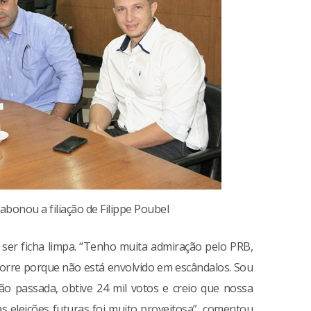
bonou a filiação de Filippe Poubel
 ser ficha limpa. “Tenho muita admiração pelo PRB,
orre porque não está envolvido em escândalos. Sou
ção passada, obtive 24 mil votos e creio que nossa
s eleições futuras foi muito proveitosa”, comentou